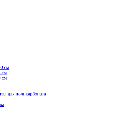
00 см
5 см
0 см
ты для поликарбоната
ва