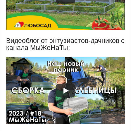
Видеоблог от энтузиастов-дачников с
канала МыЖеНаТы: