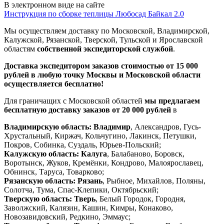
В электронном виде на сайте
Инструкция по сборке теплицы Любосад Байкал 2.0
Мы осуществляем доставку по Московской, Владимирской,
Калужской, Рязанской, Тверской, Тульской и Ярославской
областям
собственной экспедиторской службой
.
Доставка экспедитором заказов стоимостью от 15 000
рублей в любую точку Москвы и Московской области
осуществляется бесплатно!
Для граничащих с Московской областей
мы предлагаем
бесплатную доставку заказов от 20 000 рублей
в
Владимирскую область:
Владимир
, Александров, Гусь-
Хрустальный, Киржач, Кольчугино, Лакинск, Петушки,
Покров, Собинка, Суздаль, Юрьев-Польский;
Калужскую область:
Калуга
, Балабаново, Боровск,
Воротынск, Жуков, Кремёнки, Кондрово, Малоярославец,
Обнинск, Таруса, Товарково;
Рязанскую область:
Рязань
, Рыбное, Михайлов, Поляны,
Солотча, Тума, Спас-Клепики, Октябрьский;
Тверскую область:
Тверь
, Белый Городок, Городня,
Заволжский, Калязин, Кашин, Кимры, Конаково,
Новозавидовский, Редкино, Эммаус;