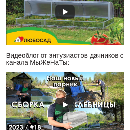
Видеоблог от энтузиастов-дачников с
канала МыЖеНаТы: