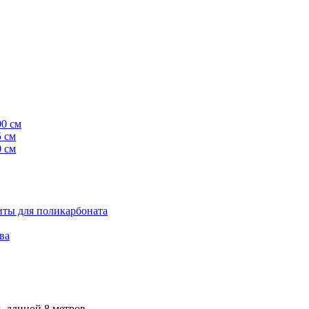
00 см
5 см
0 см
ты для поликарбоната
ва
, длиной 8 метров