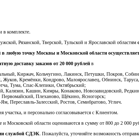
 в комплекте.
жской, Рязанской, Тверской, Тульской и Ярославской областям
ей в любую точку Москвы и Московской области осуществляет
тную доставку заказов от 20 000 рублей
в
тальный, Киржач, Кольчугино, Лакинск, Петушки, Покров, Собин
к, Жуков, Кремёнки, Кондрово, Малоярославец, Обнинск, Таруса,
тча, Тума, Спас-Клепики, Октябрьский;
ий, Калязин, Кашин, Кимры, Конаково, Новозавидовский, Редкин
й, Первомайский, Плеханово, Щёкино, Ясногорск;
-Ям, Переславль-Залесский, Ростов, Семибратово, Углич.
я участка, и персонально согласовывается с Клиентом.
 и Московской области оцениваются в сумму от 800 до 2 000 ру
ссии службой СДЭК
. Пожалуйста, уточняйте возможность отправк