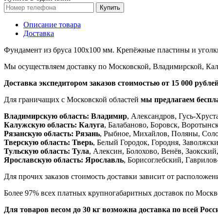
Купить
Описание товара
Доставка
Фундамент из бруса 100x100 мм. Крепёжные пластины и уголки
Мы осуществляем доставку по Московской, Владимирской, Калу
Доставка экспедитором заказов стоимостью от 15 000 рубл
Для граничащих с Московской областей
мы предлагаем беспла
Владимирскую область:
Владимир
, Александров, Гусь-Хрус
Калужскую область:
Калуга
, Балабаново, Боровск, Воротынс
Рязанскую область:
Рязань
, Рыбное, Михайлов, Поляны, Соло
Тверскую область:
Тверь
, Белый Городок, Городня, Заволжск
Тульскую область:
Тула
, Алексин, Болохово, Венёв, Заокски
Ярославскую область:
Ярославль
, Борисоглебский, Гаврилов
Для прочих заказов стоимость доставки зависит от расположени
Более 97% всех платных крупногабаритных доставок по Москве
Для товаров весом до 30 кг возможна доставка по всей Ро