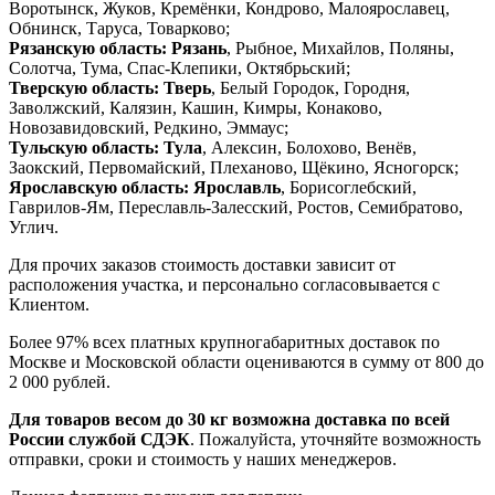
Воротынск, Жуков, Кремёнки, Кондрово, Малоярославец,
Обнинск, Таруса, Товарково;
Рязанскую область:
Рязань
, Рыбное, Михайлов, Поляны,
Солотча, Тума, Спас-Клепики, Октябрьский;
Тверскую область:
Тверь
, Белый Городок, Городня,
Заволжский, Калязин, Кашин, Кимры, Конаково,
Новозавидовский, Редкино, Эммаус;
Тульскую область:
Тула
, Алексин, Болохово, Венёв,
Заокский, Первомайский, Плеханово, Щёкино, Ясногорск;
Ярославскую область:
Ярославль
, Борисоглебский,
Гаврилов-Ям, Переславль-Залесский, Ростов, Семибратово,
Углич.
Для прочих заказов стоимость доставки зависит от
расположения участка, и персонально согласовывается с
Клиентом.
Более 97% всех платных крупногабаритных доставок по
Москве и Московской области оцениваются в сумму от 800 до
2 000 рублей.
Для товаров весом до 30 кг возможна доставка по всей
России службой СДЭК
. Пожалуйста, уточняйте возможность
отправки, сроки и стоимость у наших менеджеров.